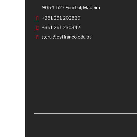
9054-527 Funchal, Madeira
+351 291 202820
+351 291 230342
geral@esffranco.edu.pt