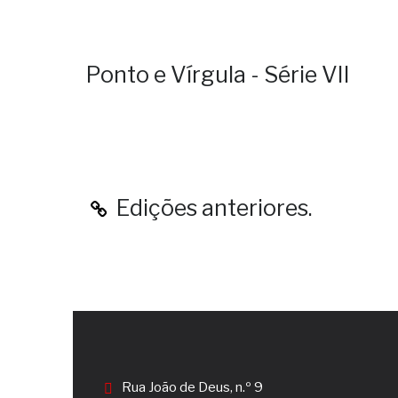
Ponto e Vírgula - Série VII
Edições anteriores.
Rua João de Deus, n.º 9