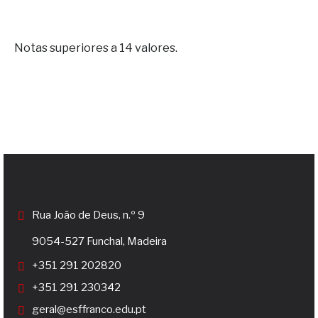
Notas superiores a 14 valores.
Rua João de Deus, n.º 9
9054-527 Funchal, Madeira
+351 291 202820
+351 291 230342
geral@esffranco.edu.pt