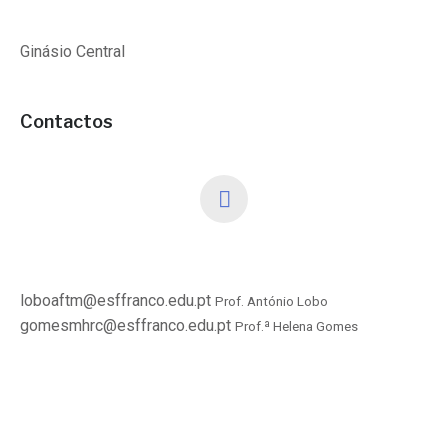
Ginásio Central
Contactos
loboaftm@esffranco.edu.pt
Prof. António Lobo
gomesmhrc@esffranco.edu.pt
Prof.ª Helena Gomes