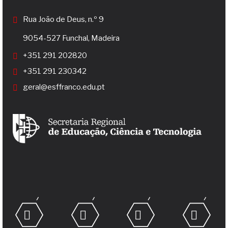
Rua João de Deus, n.º 9
9054-527 Funchal, Madeira
+351 291 202820
+351 291 230342
geral@esffranco.edu.pt