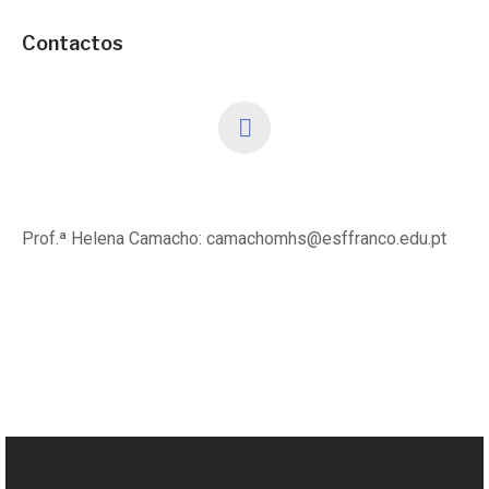
Contactos
Prof.ª Helena Camacho: camachomhs@esffranco.edu.pt