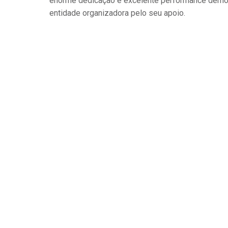
enorme dedicação e excelente performance demo
entidade organizadora pelo seu apoio.