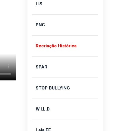
LIS
PNC
Recriação Histórica
SPAR
STOP BULLYING
W.I.L.D.
Leia FF