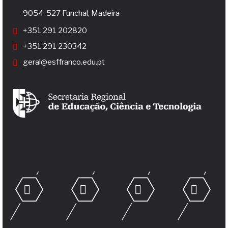
9054-527 Funchal, Madeira
+351 291 202820
+351 291 230342
geral@esffranco.edu.pt