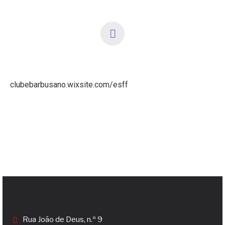
clubebarbusano.wixsite.com/esff
Rua João de Deus, n.º 9